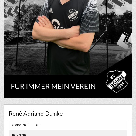
Renê Adriano Dumke
Größe (cm):
181
Im Verein