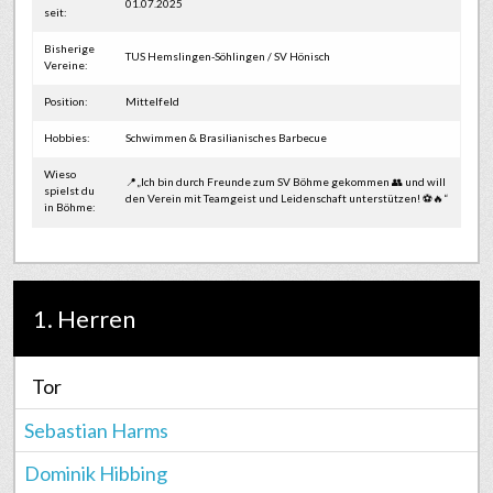
01.07.2025
seit:
Bisherige
TUS Hemslingen-Söhlingen / SV Hönisch
Vereine:
Position:
Mittelfeld
Hobbies:
Schwimmen & Brasilianisches Barbecue
Wieso
📍„Ich bin durch Freunde zum SV Böhme gekommen 👥 und will
spielst du
den Verein mit Teamgeist und Leidenschaft unterstützen! ⚽🔥“
in Böhme:
1. Herren
Tor
Sebastian Harms
Dominik Hibbing