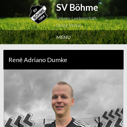
SV Böhme
Unsere Leidenschaft.
Unser Verein.
MENU
Renê Adriano Dumke