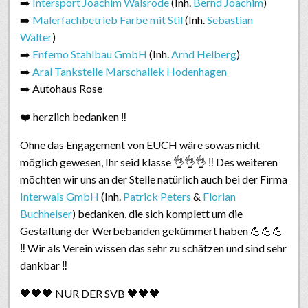
➡️
Intersport Joachim Walsrode
​ (Inh.
Bernd Joachim
​)
➡️
Malerfachbetrieb Farbe mit Stil
​ (Inh.
Sebastian
Walter
)
➡️
Enfemo Stahlbau GmbH
(Inh.
Arnd Helberg
)
➡️
Aral Tankstelle Marschallek Hodenhagen
➡️
Autohaus Rose
❤️
herzlich bedanken
‼️
Ohne das Engagement von EUCH wäre sowas nicht
möglich gewesen, Ihr seid klasse
👌
👌
👌
‼️
Des weiteren
möchten wir uns an der Stelle natürlich auch bei der Firma
Interwals GmbH
(Inh.
Patrick Peters
​ &
Florian
Buchheiser
​) bedanken, die sich komplett um die
Gestaltung der Werbebanden gekümmert haben
💪
💪
💪
‼️
Wir als Verein wissen das sehr zu schätzen und sind sehr
dankbar
‼️
🖤
🖤
🖤
NUR DER SVB
🖤
🖤
🖤