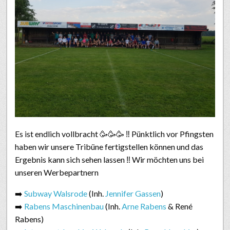
Es ist endlich vollbracht
🥳
🥳
🥳
‼️
Pünktlich vor Pfingsten
haben wir unsere Tribüne fertigstellen können und das
Ergebnis kann sich sehen lassen
‼️
Wir möchten uns bei
unseren Werbepartnern
➡️
Subway Walsrode
​ (Inh.
Jennifer Gassen
​)
➡️
Rabens Maschinenbau
(Inh.
Arne Rabens
& René
Rabens)