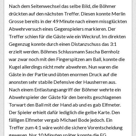
Nach dem Seitenwechsel das selbe Bild, die Böhmer
drückten auf den nächsten Treffer. Diesen konnte Merlin
Grosse bereits in der 49 Minute nach einem missglückten
Abwehrversuch eines Gegenspielers markieren. Der
Treffer schien für die Gäste wie ein Weckruf. Im direkten
Gegenzug konnte durch einen Distanzschuss das 3:1
erzielt werden. Böhmes Schlussmann Sascha Bernholz
war zwar noch mit den Fingerspitzen am Ball, konnte die
Kugel allerdings nicht mehr abwehren. Nun waren die
Gäste in der Partie und übten enormen Druck auf die
anonsten sehr stabile Defensive der Hausherren aus.
Nach einem Entlastungsangriff der Böhmer wehrte ein
Abwehrspieler der Gäste für den bereits geschlagenen
Torwart den Ball mit der Hand ab und es gab Elfmeter.
Der Spieler erhielt dafür lediglich die gelbe Karte. Den
fälligen Elfmeter vergab Michael Bode jedoch. Ein
Treffer zum 4:1 wäre wohl die sichere Vorentscheidung
gewesen. Nur 10 Minuten später konnte die FG