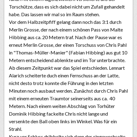
Torschütze, dass es sich dabei nicht um Zufall gehandelt
habe. Das lassen wir mal so im Raum stehen.
Vor dem Halbzeitpfiff gelang dann noch das 3:1 durch
Merlin Grosse, der nach einem schönen Pass von Malte
Hibbing aus ca. 20 Metern traf. Nach der Pause war es
erneut Merlin Grosse, der einen Torschuss von Chris Pahl
in "Thomas-Müller-Manier" (Fabian Hibbing) aus gut 10
Metern entscheidend ablenkte und im Tor unterbrachte.
Ab diesem Zeitpunkt war das Spiel entschieden. Lennart
Alarich scheiterte duch einen Fernschuss an der Latte,
nicht desto trotz konnte die Führung in den letzten
Minuten noch ausbaut werden. Zunächst durch Chris Pahl
mit einem erneuten Traumtor seinerseits aus ca. 40
Metern. Nach einem weiten Abschlag von Torhüter
Dominik Hibbing fackelte Chris nicht lange und
versenkte den Ball oben links im Winkel. Was für ein
Strahl.
Kurz vor Schluss dribbelte sich dann der eingewechselte