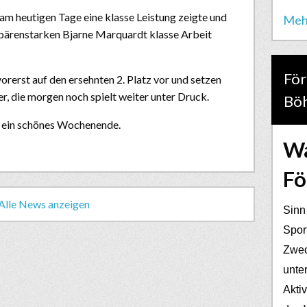
m heutigen Tage eine klasse Leistung zeigte und
Meh
bärenstarken Bjarne Marquardt klasse Arbeit
För
orerst auf den ersehnten 2. Platz vor und setzen
, die morgen noch spielt weiter unter Druck.
Bö
h ein schönes Wochenende.
Wa
Fö
Alle News anzeigen
Sinn
Spor
Zwec
unter
Akti