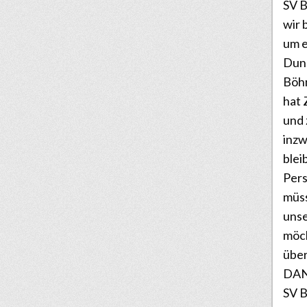
SV B
wir 
um e
Dunk
Böhm
hat 
und
inz
blei
Pers
müss
unse
möc
über
DANK
SV B