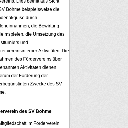
ereins. Dies betrifft aus Sicht
SV Böhme beispielsweise die
denakquise durch
eneinnahmen, die Bewirtung
Heimspielen, die Umsetzung des
gstturniers und
er vereinsinterner Aktivitäten.
Die
ahmen des Fördervereins über
genannten Aktivitäten dienen
erum der Förderung der
erbegünstigten Zwecke des SV
me.
erverein des SV Böhme
Mitgliedschaft im Förderverein