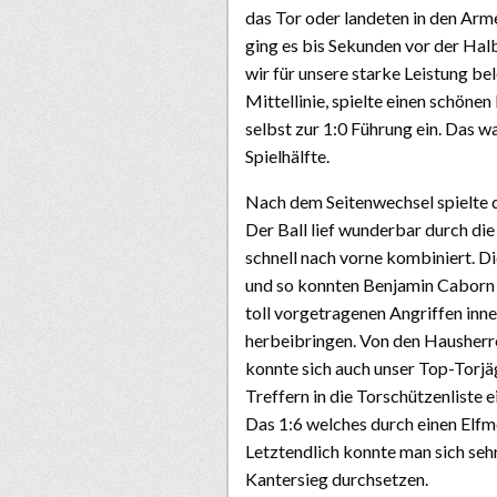
das Tor oder landeten in den Ar
ging es bis Sekunden vor der Hal
wir für unsere starke Leistung be
Mittellinie, spielte einen schöne
selbst zur 1:0 Führung ein. Das w
Spielhälfte.
Nach dem Seitenwechsel spielte 
Der Ball lief wunderbar durch di
schnell nach vorne kombiniert. D
und so konnten Benjamin Caborn 
toll vorgetragenen Angriffen inn
herbeibringen. Von den Hausherre
konnte sich auch unser Top-Torjä
Treffern in die Torschützenliste
Das 1:6 welches durch einen Elfme
Letztendlich konnte man sich seh
Kantersieg durchsetzen.