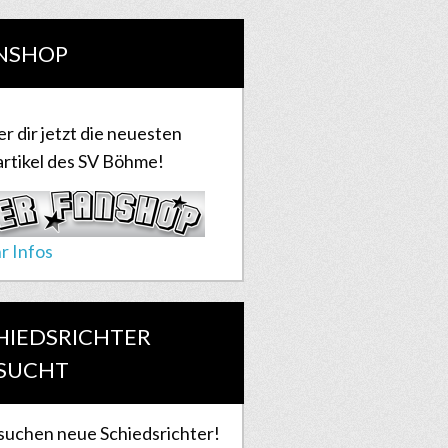
NSHOP
er dir jetzt die neuesten
rtikel des SV Böhme!
r Infos
HIEDSRICHTER
SUCHT
suchen neue Schiedsrichter!