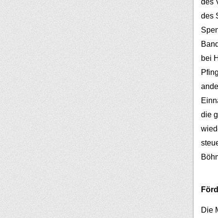
des V
des 
Spen
Band
bei 
Pfin
ander
Einn
die 
wied
steu
Böh
Förd
Die 