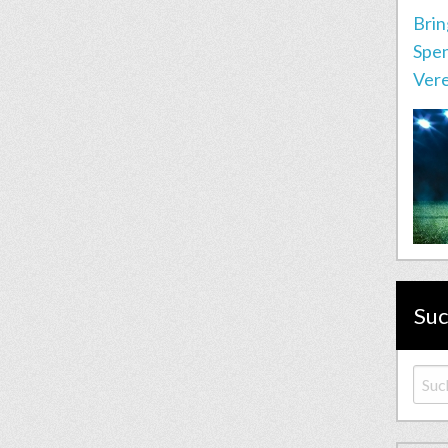
Brin
Spen
Vere
Su