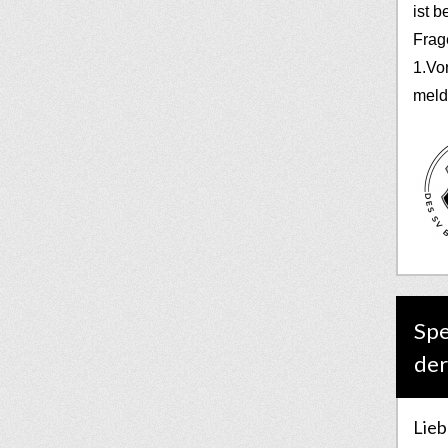
ist b
Frag
1.Vo
meld
Spe
der
Lieb