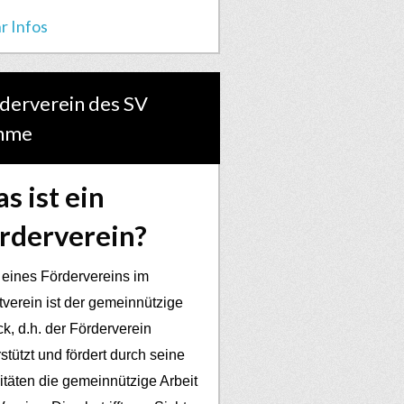
r Infos
derverein des SV
hme
s ist ein
rderverein?
 eines Fördervereins im
tverein ist der gemeinnützige
k, d.h. der Förderverein
stützt und fördert durch seine
vitäten die gemeinnützige Arbeit