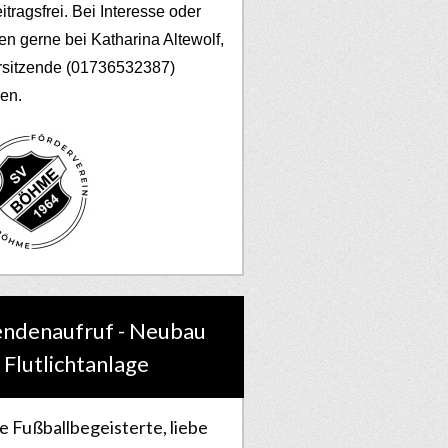
eitragsfrei. Bei Interesse oder
en gerne bei Katharina Altewolf,
rsitzende (01736532387)
en.
ndenaufruf - Neubau
 Flutlichtanlage
e Fußballbegeisterte, liebe