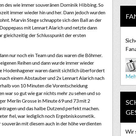
men des wie immer souveränen Dominik Hibbing. So
bzeit immer wieder hin und her. Dann jedoch wurden
FA
lohnt. Marvin Stege schnappte sich den Ball an der
n Doppepass mit Lennart Alarich und netzte dann
ar gleichzeitig der Schlusspunkt der ersten
Sich
Fana
dann nur noch ein Team und das waren die Böhmer.
e eigenen Reihen und dann wurde immer wieder
ie Hodenhagener waren damit sichtlich überfordert
Meh
nach einem Abstauber und 2x Lennart Alarich nach
erhalb von 10 Minuten die Vorentscheidung
n war so gut wie gar nichts mehr zu sehen und so
ger Merlin Grosse in Minute 69 und 73 mit 2
SC
 eintragen und das halbe Dutzend perfekt machen.
GE
ter fiel, war lediglich noch Ergebniskosmetik.
r souverän mit diesem auch in der höhe verdienten
Wir 