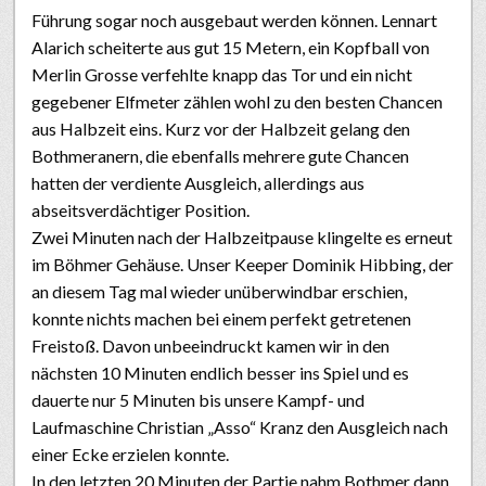
Führung sogar noch ausgebaut werden können. Lennart
Alarich scheiterte aus gut 15 Metern, ein Kopfball von
Merlin Grosse verfehlte knapp das Tor und ein nicht
gegebener Elfmeter zählen wohl zu den besten Chancen
aus Halbzeit eins. Kurz vor der Halbzeit gelang den
Bothmeranern, die ebenfalls mehrere gute Chancen
hatten der verdiente Ausgleich, allerdings aus
abseitsverdächtiger Position.
Zwei Minuten nach der Halbzeitpause klingelte es erneut
im Böhmer Gehäuse. Unser Keeper Dominik Hibbing, der
an diesem Tag mal wieder unüberwindbar erschien,
konnte nichts machen bei einem perfekt getretenen
Freistoß. Davon unbeeindruckt kamen wir in den
nächsten 10 Minuten endlich besser ins Spiel und es
dauerte nur 5 Minuten bis unsere Kampf- und
Laufmaschine Christian „Asso“ Kranz den Ausgleich nach
einer Ecke erzielen konnte.
In den letzten 20 Minuten der Partie nahm Bothmer dann