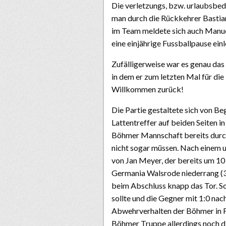
Die verletzungs, bzw. urlaubsbedin
man durch die Rückkehrer Bastia
im Team meldete sich auch Manue
eine einjährige Fussballpause einl
Zufälligerweise war es genau das
in dem er zum letzten Mal für di
Willkommen zurück!
Die Partie gestaltete sich von Be
Lattentreffer auf beiden Seiten i
Böhmer Mannschaft bereits durch
nicht sogar müssen. Nach einem
von Jan Meyer, der bereits um 1
Germania Walsrode niederrang (3:0
beim Abschluss knapp das Tor. So
sollte und die Gegner mit 1:0 na
Abwehrverhalten der Böhmer in F
Böhmer Truppe allerdings noch d