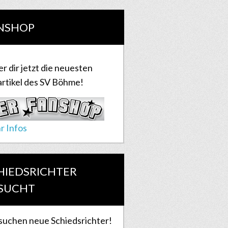
NSHOP
er dir jetzt die neuesten
rtikel des SV Böhme!
r Infos
HIEDSRICHTER
SUCHT
suchen neue Schiedsrichter!