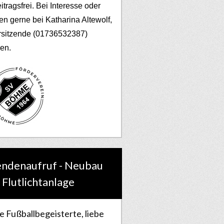
eitragsfrei. Bei Interesse oder
en gerne bei Katharina Altewolf,
rsitzende (01736532387)
en.
ndenaufruf - Neubau
 Flutlichtanlage
e Fußballbegeisterte, liebe