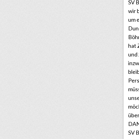
SV B
wir 
um e
Dunk
Böhm
hat 
und
inz
blei
Pers
müss
unse
möc
über
DANK
SV B