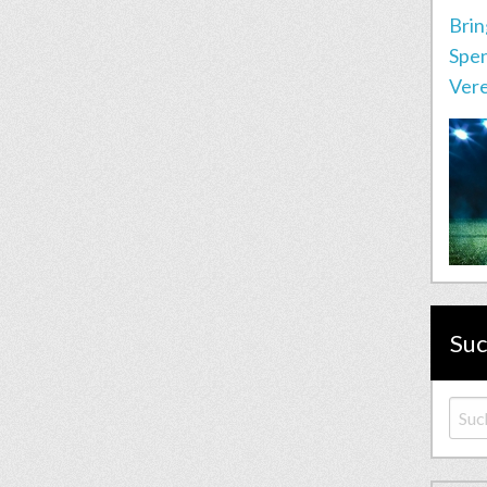
Brin
Spen
Vere
Su