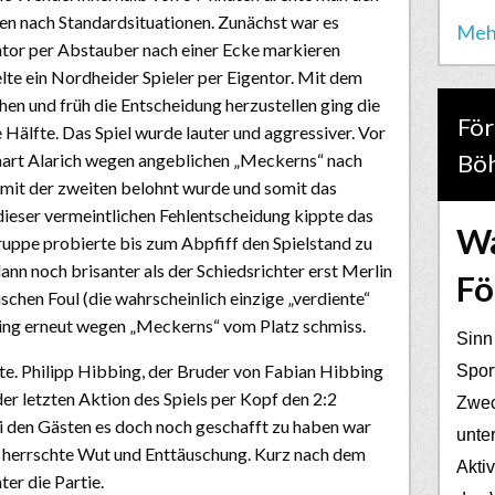
elen nach Standardsituationen. Zunächst war es
Meh
ontor per Abstauber nach einer Ecke markieren
lte ein Nordheider Spieler per Eigentor. Mit dem
chen und früh die Entscheidung herzustellen ging die
För
Hälfte. Das Spiel wurde lauter und aggressiver. Vor
Bö
nnart Alarich wegen angeblichen „Meckerns“ nach
t mit der zweiten belohnt wurde und somit das
 dieser vermeintlichen Fehlentscheidung kippte das
Wa
uppe probierte bis zum Abpfiff den Spielstand zu
ann noch brisanter als der Schiedsrichter erst Merlin
Fö
chen Foul (die wahrscheinlich einzige „verdiente“
ing erneut wegen „Meckerns“ vom Platz schmiss.
Sinn
. Philipp Hibbing, der Bruder von Fabian Hibbing
Spor
er letzten Aktion des Spiels per Kopf den 2:2
Zwec
ei den Gästen es doch noch geschafft zu haben war
unter
n herrschte Wut und Enttäuschung. Kurz nach dem
Akti
er die Partie.