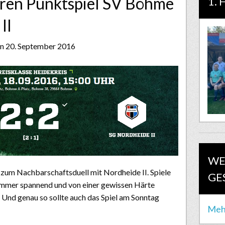
rren Punktspiel SV Böhme
1. 
II
en 20. September 2016
WE
um Nachbarschaftsduell mit Nordheide II. Spiele
GE
immer spannend und von einer gewissen Härte
. Und genau so sollte auch das Spiel am Sonntag
Meh