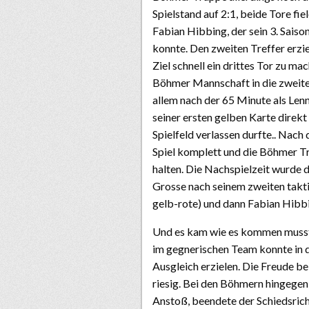
Spielstand auf 2:1, beide Tore fi
Fabian Hibbing, der sein 3. Sais
konnte. Den zweiten Treffer erzie
Ziel schnell ein drittes Tor zu ma
Böhmer Mannschaft in die zweite 
allem nach der 65 Minute als Le
seiner ersten gelben Karte direk
Spielfeld verlassen durfte.. Nach
Spiel komplett und die Böhmer Tr
halten. Die Nachspielzeit wurde d
Grosse nach seinem zweiten taktis
gelb-rote) und dann Fabian Hibb
Und es kam wie es kommen musste
im gegnerischen Team konnte in d
Ausgleich erzielen. Die Freude b
riesig. Bei den Böhmern hingege
Anstoß, beendete der Schiedsricht