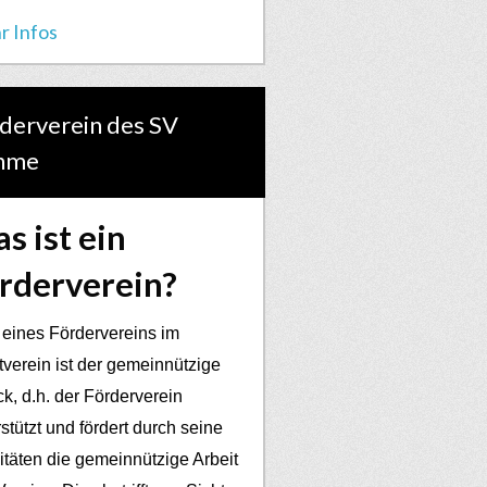
r Infos
derverein des SV
hme
s ist ein
rderverein?
 eines Fördervereins im
tverein ist der gemeinnützige
k, d.h. der Förderverein
stützt und fördert durch seine
vitäten die gemeinnützige Arbeit