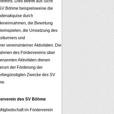
ereins. Dies betrifft aus Sicht
SV Böhme beispielsweise die
denakquise durch
eneinnahmen, die Bewirtung
Heimspielen, die Umsetzung des
gstturniers und
er vereinsinterner Aktivitäten.
Die
ahmen des Fördervereins über
genannten Aktivitäten dienen
erum der Förderung der
erbegünstigten Zwecke des SV
me.
erverein des SV Böhme
Mitgliedschaft im Förderverein