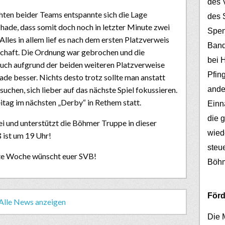
des V
ten beider Teams entspannte sich die Lage
des 
Schade, dass somit doch noch in letzter Minute zwei
Spen
Alles in allem lief es nach dem ersten Platzverweis
Band
chaft. Die Ordnung war gebrochen und die
bei 
uch aufgrund der beiden weiteren Platzverweise
Pfin
de besser. Nichts desto trotz sollte man anstatt
ander
suchen, sich lieber auf das nächste Spiel fokussieren.
tag im nächsten „Derby“ in Rethem statt.
Einn
die 
 und unterstützt die Böhmer Truppe in dieser
wied
 ist um 19 Uhr!
steu
nte Woche wünscht euer SVB!
Böh
Förd
Alle News anzeigen
Die 