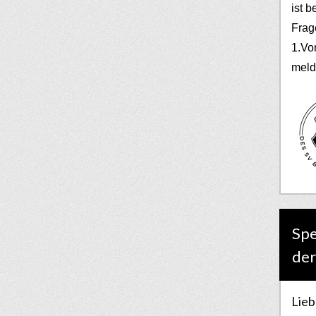
ist b
Frag
1.Vo
meld
Spe
der
Lieb