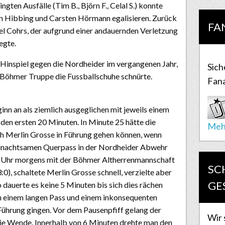
gten Ausfälle (Tim B., Björn F., Celal S.) konnte
n Hibbing und Carsten Hörmann egalisieren. Zurück
FA
l Cohrs, der aufgrund einer andauernden Verletzung
egte.
 Hinspiel gegen die Nordheider im vergangenen Jahr,
Sich
e Böhmer Truppe die Fussballschuhe schnürte.
Fana
ginn an als ziemlich ausgeglichen mit jeweils einem
n den ersten 20 Minuten. In Minute 25 hätte die
Meh
 Merlin Grosse in Führung gehen können, wenn
 unachtsamen Querpass in der Nordheider Abwehr
0 Uhr morgens mit der Böhmer Altherrenmannschaft
SC
), schaltete Merlin Grosse schnell, verzielte aber
GE
 dauerte es keine 5 Minuten bis sich dies rächen
ch einem langen Pass und einem inkonsequenten
ührung gingen. Vor dem Pausenpfiff gelang der
Wir 
ie Wende. Innerhalb von 6 Minuten drehte man den