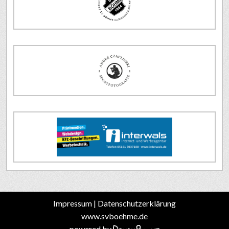
Impressum
|
Datenschutzerklärung
www.svboehme.de
powered by