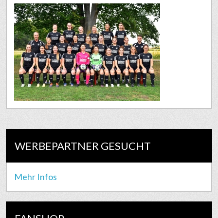
WERBEPARTNER GESUCHT
Mehr Infos