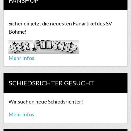
FANSHOP
Sicher dir jetzt die neuesten Fanartikel des SV
Böhme!
Mehr Infos
SCHIEDSRICHTER GESUCHT
Wir suchen neue Schiedsrichter!
Mehr Infos