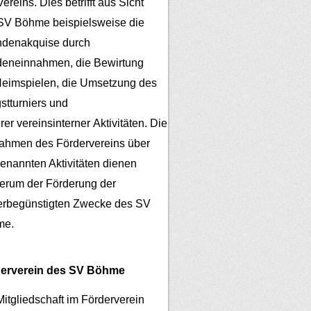
ereins. Dies betrifft aus Sicht
SV Böhme beispielsweise die
denakquise durch
eneinnahmen, die Bewirtung
Heimspielen, die Umsetzung des
gstturniers und
er vereinsinterner Aktivitäten.
Die
ahmen des Fördervereins über
genannten Aktivitäten dienen
erum der Förderung der
erbegünstigten Zwecke des SV
me.
erverein des SV Böhme
Mitgliedschaft im Förderverein