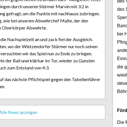
des V
ingen durch unseren Stürmer Marvin mit 3:2 in
des 
ng gefragt, um die Punkte mit nachhause zubringen.
Spen
ng, wie bei unserem Abwehrchef Malte, der den
Band
nem Oberkörper Abwehrte.
bei 
die Nachspielzeit an und zack fiel der Ausgleich.
Pfin
ten, wo der Wietzendorfer Stürmer nur noch seinen
ander
versuchten wir das Spiel nun zu Ende zu bringen.
Einn
te der Ball unerklärbar im Tor, wieder zu Gunsten
die 
uch zum Entstand von 4:3.
wied
uf das nächste Pflichtspiel gegen den Tabellenführer
steu
en.
Böh
Förd
Alle News anzeigen
Die 