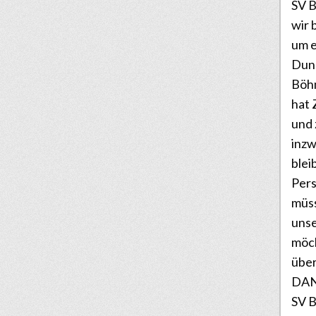
SV B
wir 
um e
Dunk
Böhm
hat 
und
inz
blei
Pers
müss
unse
möc
über
DANK
SV B