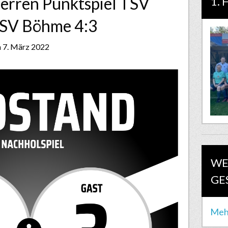
Herren Punktspiel TSV
1. 
- SV Böhme 4:3
 7. März 2022
WE
GE
Meh