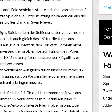
Meh
 aufs Feld schickte, stellte sich fast von alleine auf.
tzte Spieler auf. Unterstützung bekamen wir aus der
ein großer Dank an Sven Meyer.
För
iges Spiel, in dem der Schiedsrichter von vorne rein
Bö
gab sich auch gleich das 1:0 für die Jungs aus
ß aus gut 20 Metern, den Torwart Dominik nicht
enverteidiger problemlos zur Führung ein. Aber
Wa
ne 10 Minuten später musste unser Flügelflitzer
Fö
ingt verlassen.
den verdienten Ausgleich durch unsere Nummer 17
 Traumpass von Paschi alleine vorm gegnerischen
Sinn
noch unterbringen musste.
Spor
Zwec
ch fiel das 2:1 für die Heimmannschaft wie aus
unter
Nummer 32 versuchte es mit Gefühl aus rund 25
r. Die Antwort lieferte Merlin aber prompt, der
Akti
uss im gegnerischen Strafraum kam - Ausgleich! Jetzt