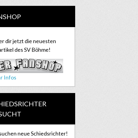
NSHOP
er dir jetzt die neuesten
rtikel des SV Böhme!
r Infos
HIEDSRICHTER
SUCHT
suchen neue Schiedsrichter!