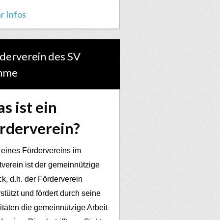
r Infos
derverein des SV
hme
s ist ein
rderverein?
 eines Fördervereins im
tverein ist der gemeinnützige
k, d.h. der Förderverein
stützt und fördert durch seine
vitäten die gemeinnützige Arbeit