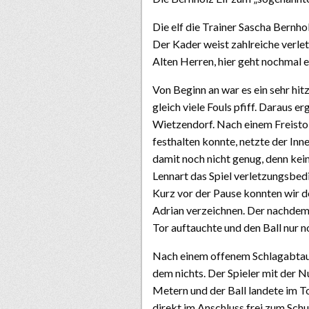
Die elf die Trainer Sascha Bernholz
Der Kader weist zahlreiche verle
Alten Herren, hier geht nochmal 
Von Beginn an war es ein sehr hitz
gleich viele Fouls pfiff. Daraus er
Wietzendorf. Nach einem Freisto
festhalten konnte, netzte der Inn
damit noch nicht genug, denn kei
Lennart das Spiel verletzungsbed
Kurz vor der Pause konnten wir 
Adrian verzeichnen. Der nachdem
Tor auftauchte und den Ball nur 
Nach einem offenem Schlagabtaus
dem nichts. Der Spieler mit der 
Metern und der Ball landete im To
direkt im Anschluss frei zum Sch