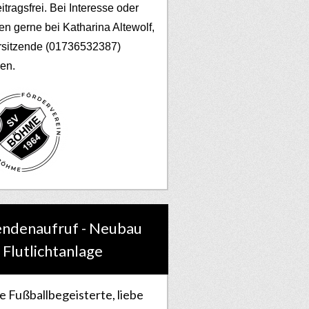
eitragsfrei. Bei Interesse oder
en gerne bei Katharina Altewolf,
rsitzende (01736532387)
en.
ndenaufruf - Neubau
 Flutlichtanlage
e Fußballbegeisterte, liebe