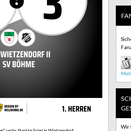
FA
Sich
Fana
Meh
SC
GE
Wir 
n“ sechs Punkte Spiel in Wietzendorf.