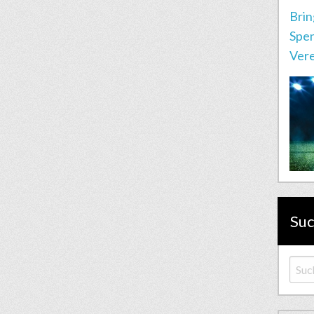
Brin
Spen
Vere
Su