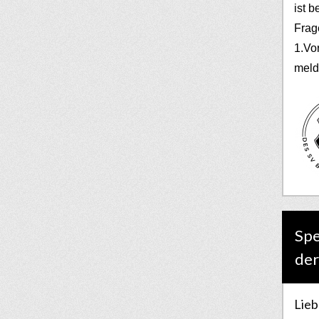
ist b
Frag
1.Vo
meld
Spe
der
Lieb