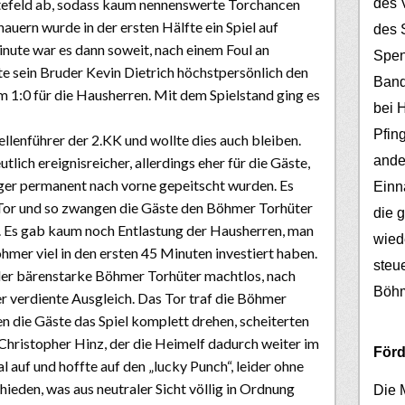
des V
ttefeld ab, sodass kaum nennenswerte Torchancen
uern wurde in der ersten Hälfte ein Spiel auf
des 
nute war es dann soweit, nach einem Foul an
Spen
e sein Bruder Kevin Dietrich höchstpersönlich den
Band
m 1:0 für die Hausherren. Mit dem Spielstand ging es
bei 
Pfin
llenführer der 2.KK und wollte dies auch bleiben.
ander
lich ereignisreicher, allerdings eher für die Gäste,
ger permanent nach vorne gepeitscht wurden. Es
Einn
in Tor und so zwangen die Gäste den Böhmer Torhüter
die 
. Es gab kaum noch Entlastung der Hausherren, man
wied
hmer viel in den ersten 45 Minuten investiert haben.
steu
 der bärenstarke Böhmer Torhüter machtlos, nach
Böh
er verdiente Ausgleich. Das Tor traf die Böhmer
en die Gäste das Spiel komplett drehen, scheiterten
 Christopher Hinz, der die Heimelf dadurch weiter im
Förd
 auf und hoffte auf den „lucky Punch“, leider ohne
hieden, was aus neutraler Sicht völlig in Ordnung
Die 