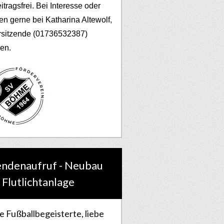
eitragsfrei. Bei Interesse oder
en gerne bei Katharina Altewolf,
rsitzende (01736532387)
en.
ndenaufruf - Neubau
 Flutlichtanlage
e Fußballbegeisterte, liebe