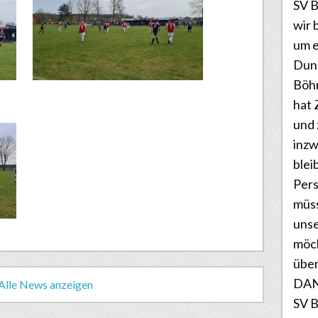
SV B
wir 
um e
Dunk
Böhm
hat 
und
inz
blei
Pers
müss
unse
möc
über
DANK
Alle News anzeigen
SV B