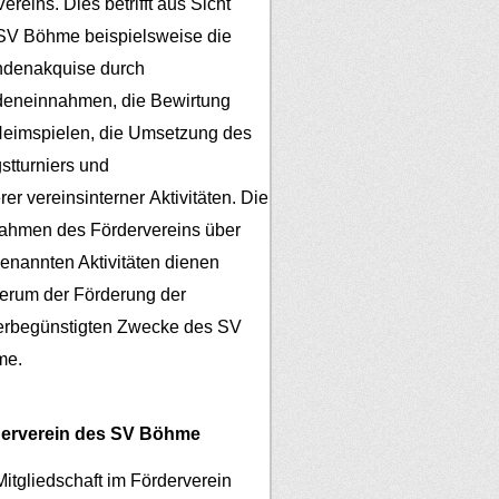
ereins. Dies betrifft aus Sicht
SV Böhme beispielsweise die
denakquise durch
eneinnahmen, die Bewirtung
Heimspielen, die Umsetzung des
gstturniers und
er vereinsinterner Aktivitäten.
Die
ahmen des Fördervereins über
genannten Aktivitäten dienen
erum der Förderung der
erbegünstigten Zwecke des SV
me.
erverein des SV Böhme
Mitgliedschaft im Förderverein