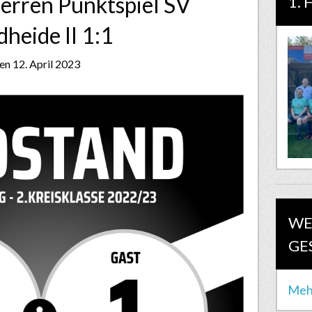
Herren Punktspiel SV
1. 
heide II 1:1
n 12. April 2023
WE
GE
Meh