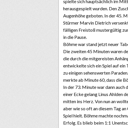
spielte sich hauptsächlich im Mi
herausgespielt wurden. Den Zuscha
Augenhöhe geboten. In der 45. Mi
Stürmer Marvin Dietrich versenkt
fälligen Freistoß mustergültig zu
in die Pause.
Böhme war stand jetzt neuer Tabe
Die zweiten 45 Minuten waren deut
die durch die mitgereisten Anhän
entwickelte sich ein Spiel auf e
zu einigen sehenswerten Paraden
merkte ab Minute 60, dass die Bö
In der 73. Minute war dann auch
einer Ecke gelang Linus Ahlden d
mitten ins Herz. Von nun an wollt
aber wie so oft an diesem Tag an
Spiel hielt. Böhme machte nochmal
Erfolg. Es blieb beim 1:1 Unentsc