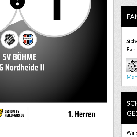
FA
Sich
Fana
Meh
SC
GE
Wir 