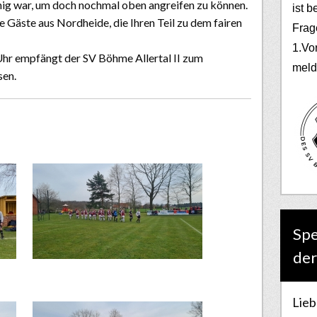
nig war, um doch nochmal oben angreifen zu können.
ist b
 Gäste aus Nordheide, die Ihren Teil zu dem fairen
Frag
1.Vo
 empfängt der SV Böhme Allertal II zum
meld
sen.
Spe
der
Lieb