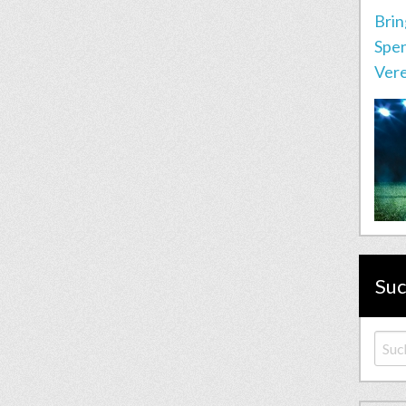
Brin
Spen
Vere
Su