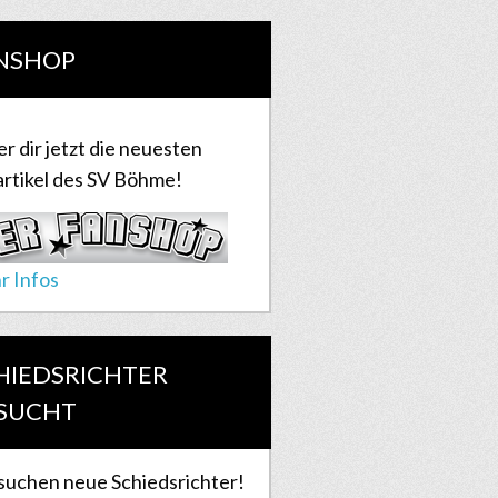
NSHOP
er dir jetzt die neuesten
rtikel des SV Böhme!
r Infos
HIEDSRICHTER
SUCHT
suchen neue Schiedsrichter!