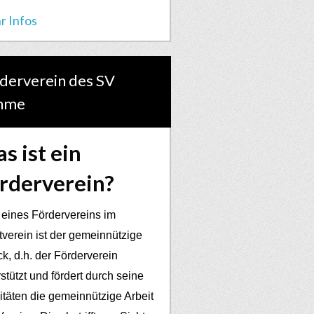
r Infos
derverein des SV
hme
s ist ein
rderverein?
 eines Fördervereins im
tverein ist der gemeinnützige
k, d.h. der Förderverein
stützt und fördert durch seine
vitäten die gemeinnützige Arbeit