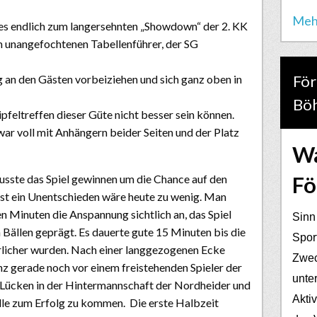
Meh
s endlich zum langersehnten „Showdown“ der 2. KK
unangefochtenen Tabellenführer, der SG
För
 an den Gästen vorbeiziehen und sich ganz oben in
Bö
pfeltreffen dieser Güte nicht besser sein können.
war voll mit Anhängern beider Seiten und der Platz
Wa
Fö
usste das Spiel gewinnen um die Chance auf den
bst ein Unentschieden wäre heute zu wenig. Man
n Minuten die Anspannung sichtlich an, das Spiel
Sinn
Bällen geprägt. Es dauerte gute 15 Minuten bis die
Spor
rlicher wurden. Nach einer langgezogenen Ecke
Zwec
nz gerade noch vor einem freistehenden Spieler der
unter
Lücken in der Hintermannschaft der Nordheider und
Akti
lle zum Erfolg zu kommen. Die erste Halbzeit