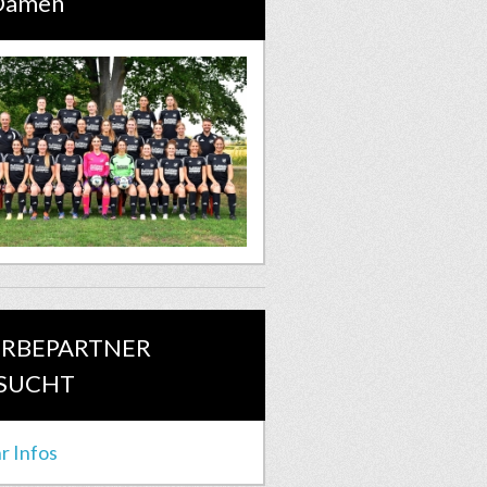
 Damen
RBEPARTNER
SUCHT
r Infos