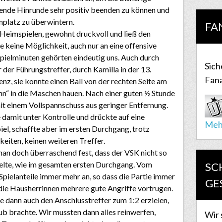
nde Hinrunde sehr positiv beenden zu können und
nplatz zu überwintern.
FA
n Heimspielen, gewohnt druckvoll und ließ den
 keine Möglichkeit, auch nur an eine offensive
Spielminuten gehörten eindeutig uns. Auch durch
Sich
 der Führungstreffer, durch Kamilla in der 13.
Fana
nz, sie konnte einen Ball von der rechten Seite am
nn“ in die Maschen hauen. Nach einer guten ½ Stunde
mit einem Vollspannschuss aus geringer Entfernung.
 damit unter Kontrolle und drückte auf eine
Meh
el, schaffte aber im ersten Durchgang, trotz
eiten, keinen weiteren Treffer.
an doch überraschend fest, dass der VSK nicht so
ielte, wie im gesamten ersten Durchgang. Vom
SC
 Spielanteile immer mehr an, so dass die Partie immer
GE
die Hausherrinnen mehrere gute Angriffe vortrugen.
ie dann auch den Anschlusstreffer zum 1:2 erzielen,
ub brachte. Wir mussten dann alles reinwerfen,
Wir 