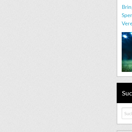
Brin
Spen
Vere
Su