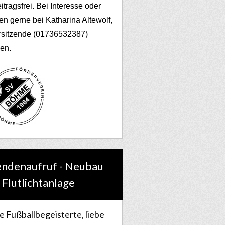
eitragsfrei. Bei Interesse oder
en gerne bei Katharina Altewolf,
rsitzende (01736532387)
en.
ndenaufruf - Neubau
 Flutlichtanlage
e Fußballbegeisterte, liebe