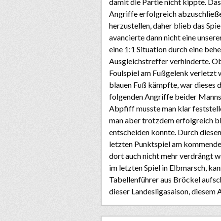
damit die Partie nicht kippte. Das
Angriffe erfolgreich abzuschließ
herzustellen, daher blieb das Spi
avancierte dann nicht eine unsere
eine 1:1 Situation durch eine be
Ausgleichstreffer verhinderte. Ob
Foulspiel am Fußgelenk verletzt 
blauen Fuß kämpfte, war dieses di
folgenden Angriffe beider Manns
Abpfiff musste man klar feststell
man aber trotzdem erfolgreich bli
entscheiden konnte. Durch diese
letzten Punktspiel am kommende
dort auch nicht mehr verdrängt w
im letzten Spiel in Elbmarsch, ka
Tabellenführer aus Bröckel aufsc
dieser Landesligasaison, diesem A