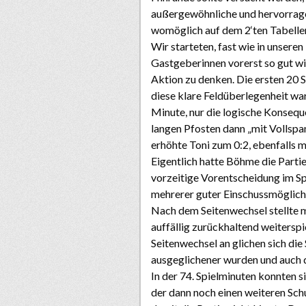
außergewöhnliche und hervorrage
womöglich auf dem 2‘ten Tabelle
Wir starteten, fast wie in unsere
Gastgeberinnen vorerst so gut wie
Aktion zu denken. Die ersten 20 
diese klare Feldüberlegenheit war
Minute, nur die logische Konseque
langen Pfosten dann „mit Vollspa
erhöhte Toni zum 0:2, ebenfalls 
Eigentlich hatte Böhme die Partie
vorzeitige Vorentscheidung im Spi
mehrerer guter Einschussmöglichk
Nach dem Seitenwechsel stellte m
auffällig zurückhaltend weitersp
Seitenwechsel an glichen sich die
ausgeglichener wurden und auch 
In der 74. Spielminuten konnten s
der dann noch einen weiteren Sch