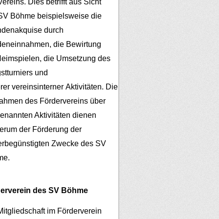
ereins. Dies betrifft aus Sicht
SV Böhme beispielsweise die
denakquise durch
eneinnahmen, die Bewirtung
Heimspielen, die Umsetzung des
gstturniers und
er vereinsinterner Aktivitäten.
Die
ahmen des Fördervereins über
genannten Aktivitäten dienen
erum der Förderung der
erbegünstigten Zwecke des SV
me.
erverein des SV Böhme
Mitgliedschaft im Förderverein