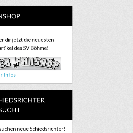
NSHOP
er dir jetzt die neuesten
rtikel des SV Böhme!
r Infos
HIEDSRICHTER
SUCHT
suchen neue Schiedsrichter!