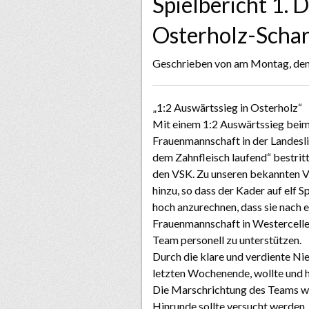
Spielbericht 1.
Osterholz-Scha
Geschrieben von
am Montag, de
„1:2 Auswärtssieg in Osterholz“
Mit einem 1:2 Auswärtssieg beim
Frauenmannschaft in der Landeslig
dem Zahnfleisch laufend“ bestritt
den VSK. Zu unseren bekannten Ve
hinzu, so dass der Kader auf elf 
hoch anzurechnen, dass sie nach 
Frauenmannschaft in Westercelle,
Team personell zu unterstützen.
Durch die klare und verdiente Ni
letzten Wochenende, wollte und ha
Die Marschrichtung des Teams war
Hinrunde sollte versucht werden,