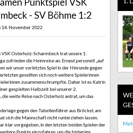
 Damen Punktspiel VSK
1.
rmbeck - SV Böhme 1:2
n 14. November 2022
 VSK Osterholz-Scharmbeck trat unsere 1.
a zufrieden die Heimreise an. Erneut personell „auf
en wir unser vorletztes Spiel in der Hinrunde gegen
rletzten gesellten sich noch weitere Spielerinnen
Spielerinnen zusammenschrumpfte. Daher ist es Katrin
einer
gespielten Halbzeit bei unserer 2.
WE
 die weite Reise nach Osterholz antrat, um das
GE
ederlage gegen den Tabellenführer aus Bröckel, am
t sich die Mannschaft nicht runterziehen lassen.
Meh
 klar vorgegeben, in den letzten beiden Spielen der
 weitere Punkte einzufahren, um die bisherige