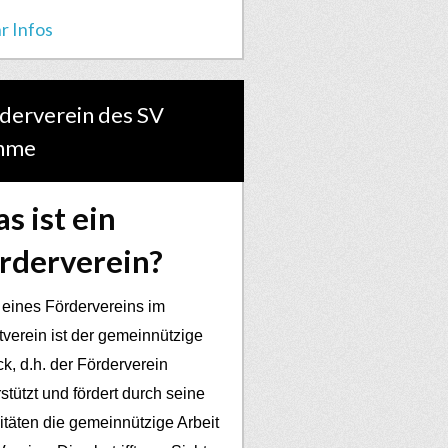
r Infos
derverein des SV
hme
s ist ein
rderverein?
 eines Fördervereins im
tverein ist der gemeinnützige
k, d.h. der Förderverein
stützt und fördert durch seine
vitäten die gemeinnützige Arbeit