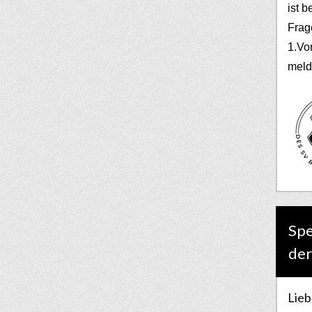
ist b
Frag
1.Vo
meld
Spe
der
Lieb