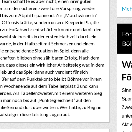
 Team schaffte es aber nicht, einen ihrer guten
Meh
en, um den sicheren zwei-Tore Vorsprung wieder
el bis zum Abpfiff spannend. Zur „Matchwinnerin“
r Offensivkräfte, sondern unsere Keeperin Pia, die
herzte Fußabwehr entschärfen konnte und damit den
För
wohl sie bereits in der ersten Halbzeit durch ein
Bö
wurde, in der Halbzeit mit Schmerzen und einem
e entscheidende Situation im Spiel, denn alle
chaften blieben ohne zählbaren Erfolg. Nach dem
Wa
en, dass dieses ein wirklicher Arbeitssieg war, in dem
eb und das Spiel dann auch verdient für sich
Fö
n 3’er auf dem Punktekonto bleibt Böhme vor ihrem
n Wochenende auf dem Tabellenplatz 2 und kann
Sinn
erden. Als Tabellenzweiter, mit einem weiteren Sieg
Spor
nn man noch bis auf „Punktegleichheit“ auf den
hließen und dort überwintern. Wer hätte, zu Beginn
Zwec
ufsteiger diese Leistung zugetraut.
unter
Akti