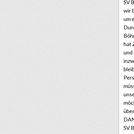
SV B
wir 
um e
Dunk
Böhm
hat 
und
inz
blei
Pers
müss
unse
möc
über
DANK
SV B