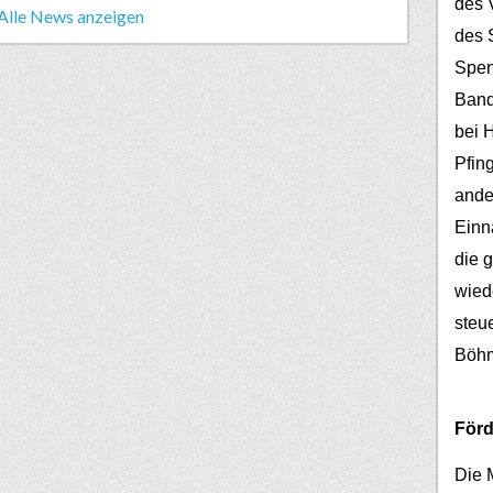
des V
Alle News anzeigen
des 
Spen
Band
bei 
Pfin
ander
Einn
die 
wied
steu
Böh
Förd
Die 