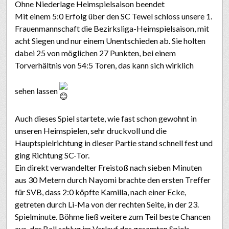
Ohne Niederlage Heimspielsaison beendet
Mit einem 5:0 Erfolg über den SC Tewel schloss unsere 1.
Frauenmannschaft die Bezirksliga-Heimspielsaison, mit
acht Siegen und nur einem Unentschieden ab. Sie holten
dabei 25 von möglichen 27 Punkten, bei einem
Torverhältnis von 54:5 Toren, das kann sich wirklich
sehen lassen
Auch dieses Spiel startete, wie fast schon gewohnt in
unseren Heimspielen, sehr druckvoll und die
Hauptspielrichtung in dieser Partie stand schnell fest und
ging Richtung SC-Tor.
Ein direkt verwandelter Freistoß nach sieben Minuten
aus 30 Metern durch Nayomi brachte den ersten Treffer
für SVB, dass 2:0 köpfte Kamilla, nach einer Ecke,
getreten durch Li-Ma von der rechten Seite, in der 23.
Spielminute. Böhme ließ weitere zum Teil beste Chancen
aus, der Ball schlug im Verlauf des gesamten Spiels