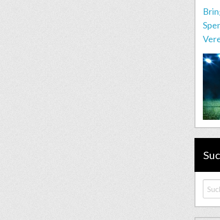
Brin
Spen
Vere
Su