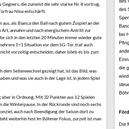
des V
 Gegners, die zumeist die sehr starke Nr. 8 vortrug,
des 
orfrau Nina entschärft.
Spen
n aus, als Bianca den Ball nach gutem Zuspiel an der
Band
hen Art, annahm und nach energischem Antritt zur
bei 
te sich in den letzten 20 Minuten immer wieder gute
Pfin
ehrere 1=1 Situation vor dem SG-Tor, traf auch
ander
nicht vorzeitig entscheiden, daher blieb es bis zum
Einn
die 
 dem Seitenwechsel gezeigt hat, ist das Bild, was
wied
ben und was sie auch in der Lage ist, in jedem Spiel
steu
Böh
g aber in Ordnung. Mit 32 Punkten aus 12 Spielen
in die Winterpause. In der Rückrunde sind noch sechs
sonziel, auch nach Beendigung der Saison dort zu
Förd
teht weiterhin fest im Böhmer Fokus, zurzeit ist man
Die 