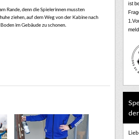
ist b
 am Rande, denn die Spielerinnen mussten
Frag
chuhe ziehen, auf dem Weg von der Kabine nach
1.Vo
n Boden im Gebäude zu schonen.
meld
Spe
der
Lieb