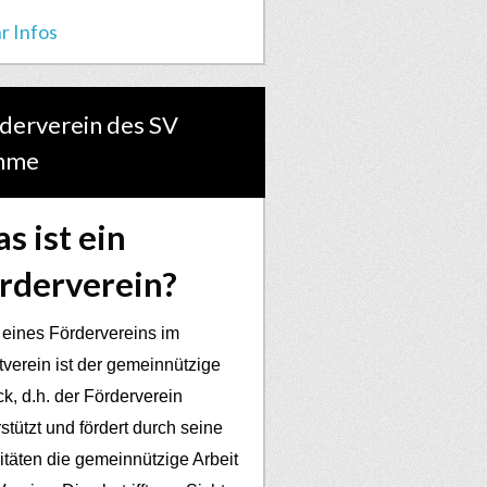
r Infos
derverein des SV
hme
s ist ein
rderverein?
 eines Fördervereins im
tverein ist der gemeinnützige
k, d.h. der Förderverein
stützt und fördert durch seine
vitäten die gemeinnützige Arbeit