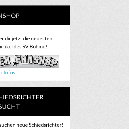
NSHOP
er dir jetzt die neuesten
rtikel des SV Böhme!
r Infos
HIEDSRICHTER
SUCHT
suchen neue Schiedsrichter!