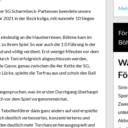
Meh
 der SG Scharmbeck-Pattensen beendete unsere
 2021 in der Bezirksliga, mit nunmehr 10 Siegen
För
g eindeutig an die Hausherrinnen. Böhme kam im
Bö
u ihrem Spiel. So war auch die 1:0 Führung in der
nd und völlig verdient. Erst wenige Minuten vor dem
durch Toni erfolgreich abgeschlossen werden,
Wa
e Gasse, genau zwischen die 4er Kette der SG,
Fö
e Lücke, spielte die Torfrau aus und schob den Ball
Sinn
 angesprochen, was im ersten Durchgang überhaupt
Spor
sich vor dem Spiel vorgenommen hat.
Zwec
er Tabellenführer dann ganz anders auf und erspielte
unter
ch deutlich verbessertes, konzentrierteres und
Akti
en deutlich mehr Torchancen herausgespielt und