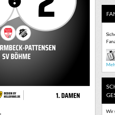
FA
Sich
Fana
Meh
SC
GE
Wir 
!