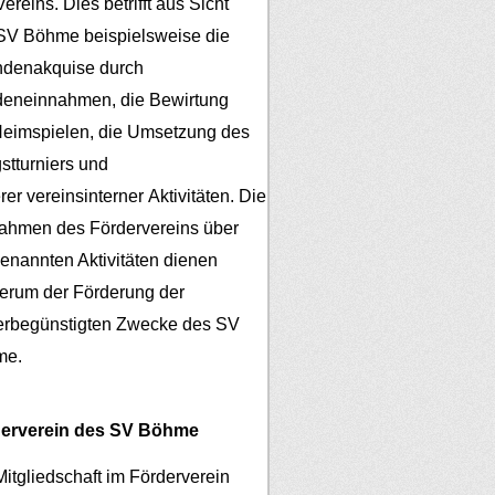
ereins. Dies betrifft aus Sicht
SV Böhme beispielsweise die
denakquise durch
eneinnahmen, die Bewirtung
Heimspielen, die Umsetzung des
gstturniers und
er vereinsinterner Aktivitäten.
Die
ahmen des Fördervereins über
genannten Aktivitäten dienen
erum der Förderung der
erbegünstigten Zwecke des SV
me.
erverein des SV Böhme
Mitgliedschaft im Förderverein