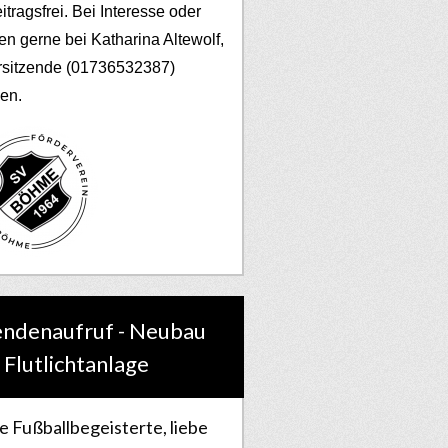
eitragsfrei. Bei Interesse oder
en gerne bei Katharina Altewolf,
rsitzende (01736532387)
en.
ndenaufruf - Neubau
 Flutlichtanlage
e Fußballbegeisterte, liebe