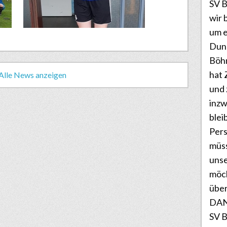
SV B
wir 
um e
Dunk
Böhm
hat 
Alle News anzeigen
und
inz
blei
Pers
müss
unse
möc
über
DANK
SV B