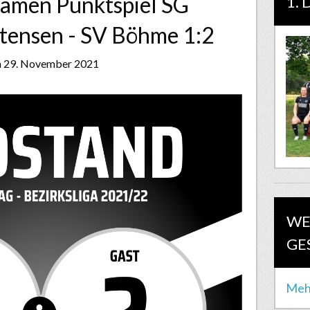
 Damen Punktspiel SG
1.
tensen - SV Böhme 1:2
n 29. November 2021
WE
GE
Meh