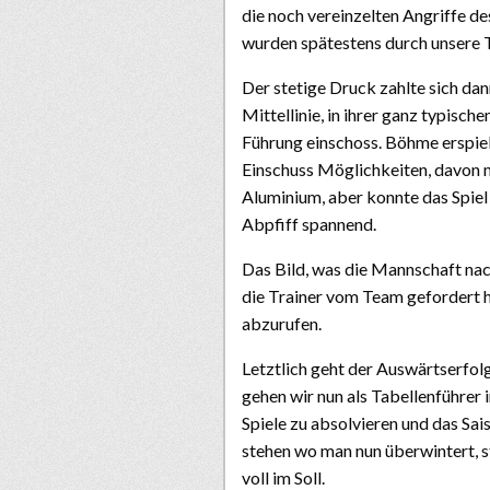
die noch vereinzelten Angriffe des
wurden spätestens durch unsere T
Der stetige Druck zahlte sich dan
Mittellinie, in ihrer ganz typisc
Führung einschoss. Böhme erspiel
Einschuss Möglichkeiten, davon m
Aluminium, aber konnte das Spiel 
Abpfiff spannend.
Das Bild, was die Mannschaft nach
die Trainer vom Team gefordert ha
abzurufen.
Letztlich geht der Auswärtserfol
gehen wir nun als Tabellenführer 
Spiele zu absolvieren und das Sai
stehen wo man nun überwintert, s
voll im Soll.