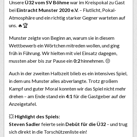
Unsere
Ü32 vom SV Böhme
war im Kreispokal zu Gast
bei
Eintracht Munster 2020 e.V.
– Flutlicht, Pokal-
Atmosphäre und ein richtig starker Gegner warteten auf
uns. 🔥🏆
Munster zeigte von Beginn an, warum sie in diesem
Wettbewerb ein Wörtchen mitreden wollen, und ging
früh in Führung. Wir hielten mit viel Einsatz dagegen,
mussten aber bis zur Pause ein
0:2
hinnehmen. 😔
Auch in der zweiten Halbzeit blieb es ein intensives Spiel,
in dem uns Munster alles abverlangte. Trotz großem
Kampf und guter Moral konnten wir das Spiel nicht mehr
drehen – am Ende stand ein
4:1
für die Gastgeber auf der
Anzeigetafel.
💥
Highlight des Spiels:
Steven Sadler
feierte sein
Debüt für die Ü32
– und trug
sich direkt in die Torschützenliste ein!