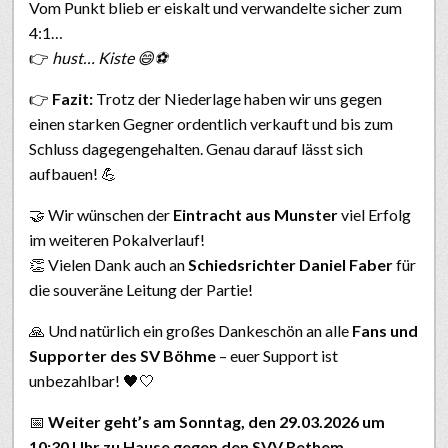
Vom Punkt blieb er eiskalt und verwandelte sicher zum
4:1…
👉
hust… Kiste 😄⚽
👉
Fazit:
Trotz der Niederlage haben wir uns gegen
einen starken Gegner ordentlich verkauft und bis zum
Schluss dagegengehalten. Genau darauf lässt sich
aufbauen! 💪
🤝 Wir wünschen der
Eintracht aus Munster
viel Erfolg
im weiteren Pokalverlauf!
👏 Vielen Dank auch an
Schiedsrichter Daniel Faber
für
die souveräne Leitung der Partie!
🙏 Und natürlich ein großes Dankeschön an alle
Fans und
Supporter des SV Böhme
– euer Support ist
unbezahlbar! 🖤🤍
📅
Weiter geht’s am Sonntag, den 29.03.2026 um
10:30 Uhr zu Hause gegen den SVV Rethem.