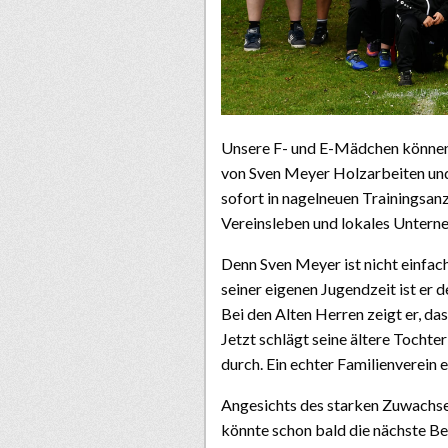
Unsere F- und E-Mädchen können
von Sven Meyer Holzarbeiten und
sofort in nagelneuen Trainingsanzü
Vereinsleben und lokales Untern
Denn Sven Meyer ist nicht einfach 
seiner eigenen Jugendzeit ist er 
Bei den Alten Herren zeigt er, das
Jetzt schlägt seine ältere Tochte
durch. Ein echter Familienverein 
Angesichts des starken Zuwachse
könnte schon bald die nächste Bes