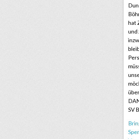
Dunk
Böhm
hat 
und
inz
blei
Pers
müss
unse
möc
über
DANK
SV B
Brin
Spen