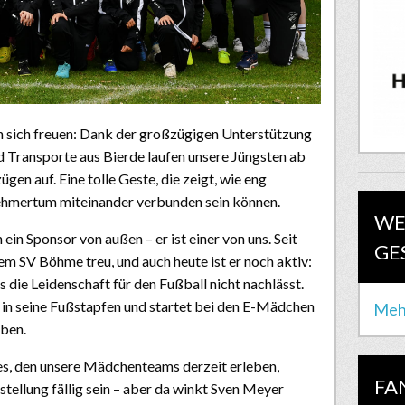
 sich freuen: Dank der großzügigen Unterstützung
 Transporte aus Bierde laufen unsere Jüngsten ab
gen auf. Eine tolle Geste, die zeigt, wie eng
ehmertum miteinander verbunden sein können.
WE
ein Sponsor von außen – er ist einer von uns. Seit
GE
dem SV Böhme treu, und auch heute ist er noch aktiv:
s die Leidenschaft für den Fußball nicht nachlässt.
r in seine Fußstapfen und startet bei den E-Mädchen
Meh
eben.
s, den unsere Mädchenteams derzeit erleben,
FA
tellung fällig sein – aber da winkt Sven Meyer