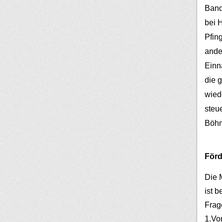
Band
bei 
Pfin
ander
Einn
die 
wied
steu
Böh
Förd
Die 
ist b
Frag
1.Vo