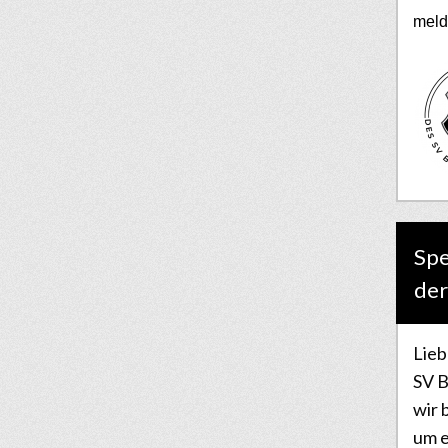
meld
Spe
der
Lieb
SV B
wir 
um e