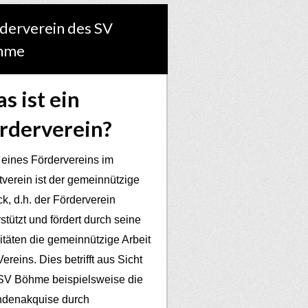
derverein des SV
hme
s ist ein
rderverein?
 eines Fördervereins im
tverein ist der gemeinnützige
k, d.h. der Förderverein
stützt und fördert durch seine
vitäten die gemeinnützige Arbeit
ereins. Dies betrifft aus Sicht
SV Böhme beispielsweise die
denakquise durch