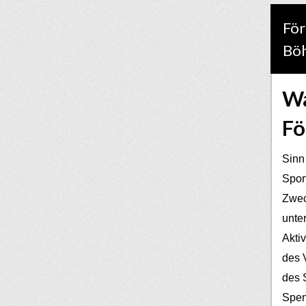
För
Bö
Wa
Fö
Sinn
Spor
Zwec
unter
Akti
des V
des 
Spen