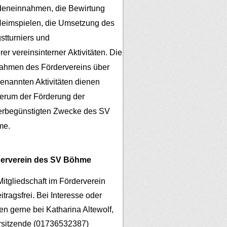
eneinnahmen, die Bewirtung
Heimspielen, die Umsetzung des
gstturniers und
er vereinsinterner Aktivitäten.
Die
ahmen des Fördervereins über
genannten Aktivitäten dienen
erum der Förderung der
erbegünstigten Zwecke des SV
me.
erverein des SV Böhme
Mitgliedschaft im Förderverein
eitragsfrei. Bei Interesse oder
en gerne bei Katharina Altewolf,
rsitzende (01736532387)