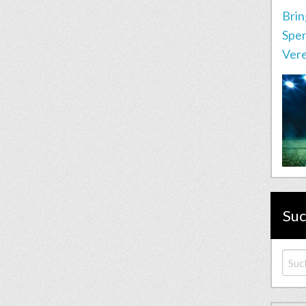
Brin
Spen
Vere
Su