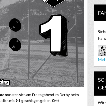
FA
Sich
Fana
Meh
SC
GE
hme
mussten sich am Freitagabend im Derby beim
tlich mit
9:1
geschlagen geben. ⚽😔
Wir 