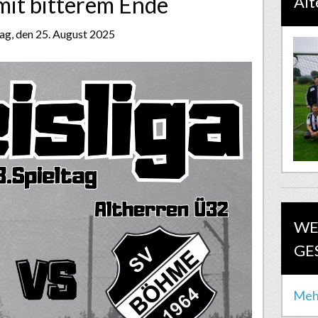
mit bitterem Ende
Alt
g, den 25. August 2025
WE
GE
Meh