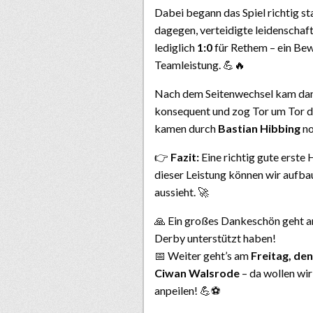
Dabei begann das Spiel richtig st
dagegen, verteidigte leidenschaft
lediglich
1:0
für Rethem – ein Bew
Teamleistung. 💪🔥
Nach dem Seitenwechsel kam dann
konsequent und zog Tor um Tor d
kamen durch
Bastian Hibbing
no
👉
Fazit:
Eine richtig gute erste 
dieser Leistung können wir aufba
aussieht. 🚀
🙏 Ein großes Dankeschön geht a
Derby unterstützt haben!
📅 Weiter geht’s am
Freitag, de
Ciwan Walsrode
– da wollen wi
anpeilen! 💪⚽