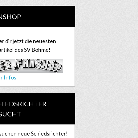
NSHOP
er dir jetzt die neuesten
rtikel des SV Böhme!
r Infos
HIEDSRICHTER
SUCHT
suchen neue Schiedsrichter!