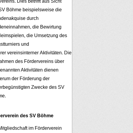
ereins. Dies betrifft aus Sicht
SV Böhme beispielsweise die
denakquise durch
eneinnahmen, die Bewirtung
Heimspielen, die Umsetzung des
gstturniers und
er vereinsinterner Aktivitäten.
Die
ahmen des Fördervereins über
genannten Aktivitäten dienen
erum der Förderung der
erbegünstigten Zwecke des SV
me.
erverein des SV Böhme
Mitgliedschaft im Förderverein