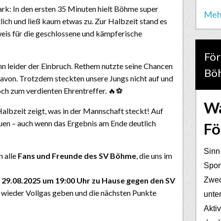
ark: In den ersten 35 Minuten hielt Böhme super
Meh
lich und ließ kaum etwas zu. Zur Halbzeit stand es
eis für die geschlossene und kämpferische
För
 leider der Einbruch. Rethem nutzte seine Chancen
Bö
avon. Trotzdem steckten unsere Jungs nicht auf und
ch zum verdienten Ehrentreffer. 🔥⚽
Wa
Halbzeit zeigt, was in der Mannschaft steckt! Auf
uen – auch wenn das Ergebnis am Ende deutlich
Fö
Sinn
n alle
Fans und Freunde des SV Böhme
, die uns im
Spor
n 29.08.2025 um 19:00 Uhr zu Hause gegen den SV
Zwec
r wieder Vollgas geben und die nächsten Punkte
unter
Akti