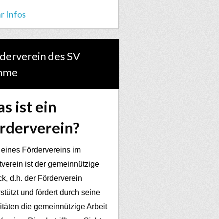
r Infos
derverein des SV
hme
s ist ein
rderverein?
 eines Fördervereins im
tverein ist der gemeinnützige
k, d.h. der Förderverein
stützt und fördert durch seine
vitäten die gemeinnützige Arbeit