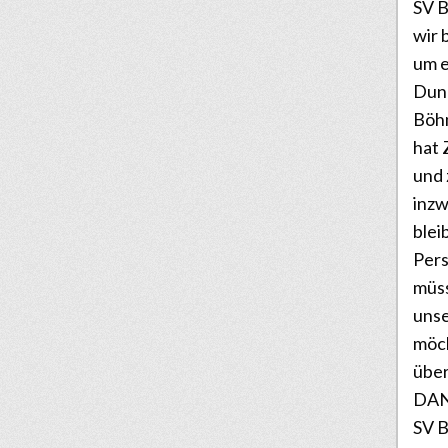
SV B
wir 
um e
Dunk
Böhm
hat 
und
inz
blei
Pers
müss
unse
möc
über
DANK
SV B