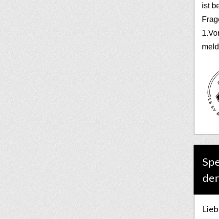
ist b
Frag
1.Vo
meld
Spe
der
Lieb