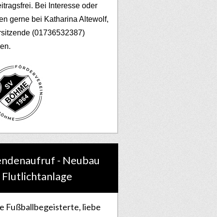
eitragsfrei. Bei Interesse oder
en gerne bei Katharina Altewolf,
rsitzende (01736532387)
en.
ndenaufruf - Neubau
 Flutlichtanlage
e Fußballbegeisterte, liebe