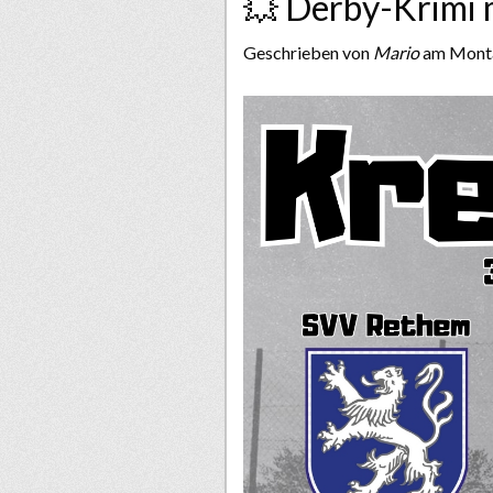
💥 Derby-Krimi 
Geschrieben von
Mario
am Monta