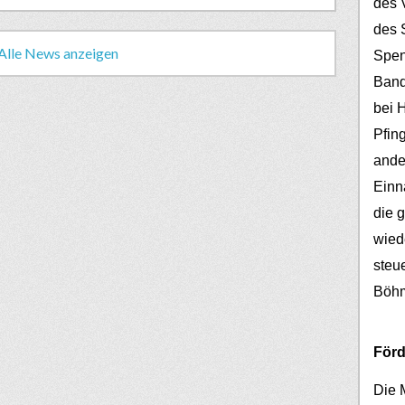
des V
des 
Alle News anzeigen
Spen
Band
bei 
Pfin
ander
Einn
die 
wied
steu
Böh
Förd
Die 